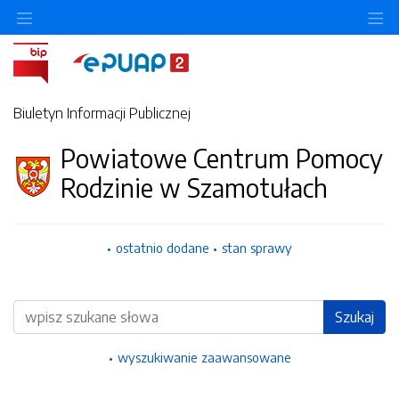
Ukryj/pokaż menu przedmiotowe
Uk
Biuletyn Informacji Publicznej
Powiatowe Centrum Pomocy
Rodzinie w Szamotułach
ostatnio dodane
stan sprawy
Wyszukiwarka
Szukaj
wyszukiwanie zaawansowane