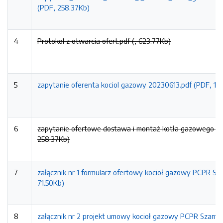
(PDF, 258.37Kb)
4
Protokol z otwarcia ofert.pdf (, 623.77Kb)
5
zapytanie oferenta kociol gazowy 20230613.pdf (PDF, 16
6
zapytanie ofertowe dostawa i montaż kotła gazowego PC
258.37Kb)
7
załącznik nr 1 formularz ofertowy kocioł gazowy PCPR S
71.50Kb)
8
załącznik nr 2 projekt umowy kocioł gazowy PCPR Szamot